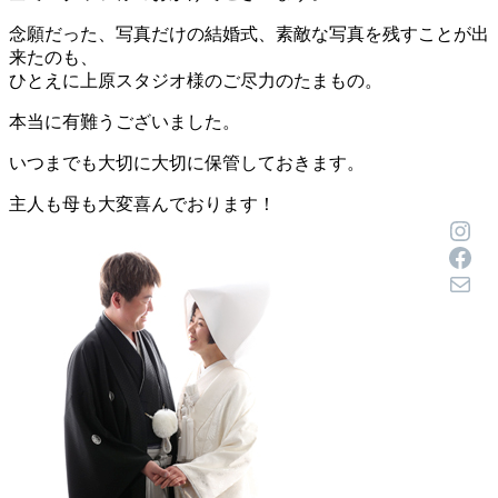
念願だった、写真だけの結婚式、素敵な写真を残すことが出
来たのも、
ひとえに上原スタジオ様のご尽力のたまもの。
本当に有難うございました。
いつまでも大切に大切に保管しておきます。
主人も母も大変喜んでおります！
Inst
Face
メール