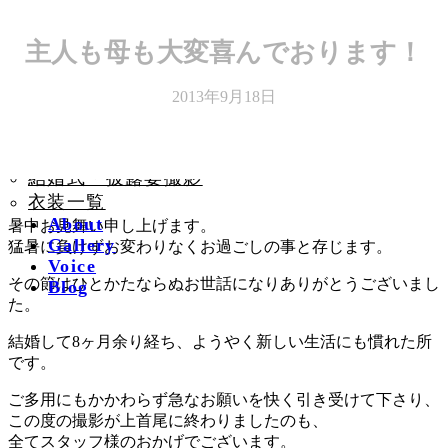
コ
ナ
主人も母も大変喜んでおります！
ン
ビ
Plan
テ
ゲ
2013年9月18日
前撮りロケーション撮
ン
ー
ツ
シ
影
へ
ョ
前撮りスタジオ撮影
ス
ン
結婚式・披露宴撮影
キ
に
衣装一覧
ッ
移
About
暑中お見舞い申し上げます。
プ
動
Gallery
猛暑に負けずお変わりなくお過ごしの事と存じます。
Voice
その節はひとかたならぬお世話になりありがとうございまし
Blog
た。
結婚して8ヶ月余り経ち、ようやく新しい生活にも慣れた所
です。
ご多用にもかかわらず急なお願いを快く引き受けて下さり、
この度の撮影が上首尾に終わりましたのも、
全てスタッフ様のおかげでございます。