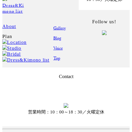
Dress&Ki
mono list
Follow us!
About
Gallery
Plan
Blog
Location
Voice
Studio
Bridal
Top
Dress&Kimono list
Contact
営業時間：10：00～18：30／火曜定休