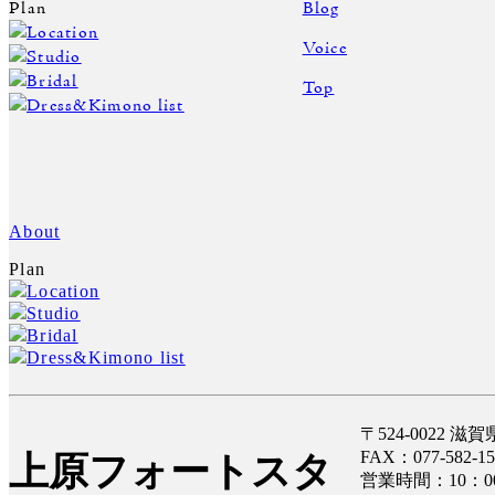
Plan
Blog
Location
Voice
Studio
Bridal
Top
Dress&Kimono list
About
Plan
Location
Studio
Bridal
Dress&Kimono list
〒524-0022 
FAX：077-582-15
上原フォートスタ
営業時間：10：