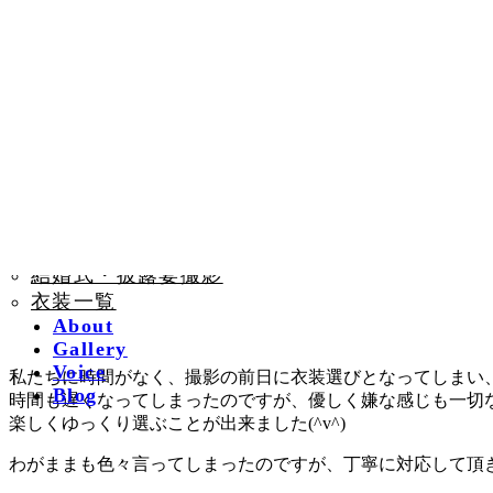
コ
ナ
ン
ビ
Plan
テ
ゲ
前撮りロケーション撮
ン
ー
ツ
シ
影
へ
ョ
前撮りスタジオ撮影
ス
ン
結婚式・披露宴撮影
キ
に
衣装一覧
ッ
移
About
プ
動
Gallery
Voice
私たちに時間がなく、撮影の前日に衣装選びとなってしまい
Blog
時間も遅くなってしまったのですが、優しく嫌な感じも一切
楽しくゆっくり選ぶことが出来ました(^v^)
わがままも色々言ってしまったのですが、丁寧に対応して頂