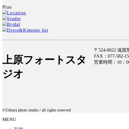
Plan
Location
Studio
Bridal
Dress&Kimono list
〒524-0022 
FAX：077-582-15
上原フォートスタ
営業時間：10：
ジオ
©️Uehara photo studio / all rights reserved
MENU