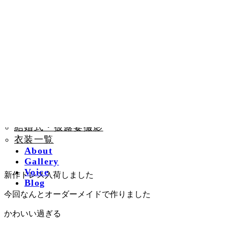
コ
ナ
ン
ビ
Plan
テ
ゲ
前撮りロケーション撮
ン
ー
ツ
シ
影
へ
ョ
前撮りスタジオ撮影
ス
ン
結婚式・披露宴撮影
キ
に
衣装一覧
ッ
移
About
プ
動
Gallery
Voice
新作ドレス入荷しました
Blog
今回なんとオーダーメイドで作りました
かわいい過ぎる