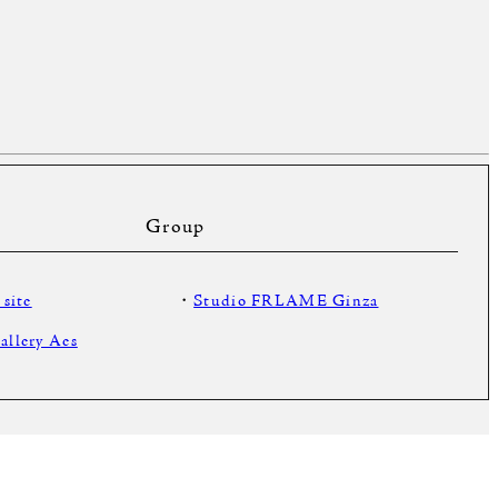
Group
 site
・
Studio FRLAME Ginza
allery Aes