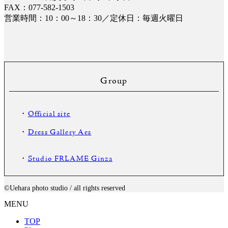
FAX：077-582-1503
営業時間：10：00～18：30／定休日：毎週火曜日
Group
・
Official site
・
Dress Gallery Aes
・
Studio FRLAME Ginza
©️Uehara photo studio / all rights reserved
MENU
TOP