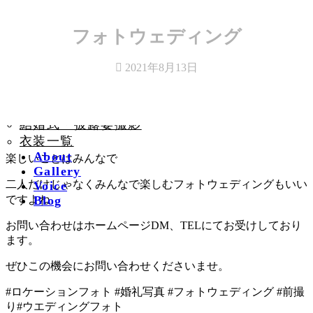
コ
ナ
フォトウェディング
ン
ビ
Plan
テ
ゲ
2021年8月13日
前撮りロケーション撮
ン
ー
ツ
シ
影
へ
ョ
前撮りスタジオ撮影
ス
ン
結婚式・披露宴撮影
キ
に
衣装一覧
ッ
移
About
楽しいことはみんなで
プ
動
Gallery
二人だけじゃなくみんなで楽しむフォトウェディングもいい
Voice
ですよね
Blog
お問い合わせはホームページDM、TELにてお受けしており
ます。
ぜひこの機会にお問い合わせくださいませ。
#ロケーションフォト #婚礼写真 #フォトウェディング #前撮
り#ウエディングフォト