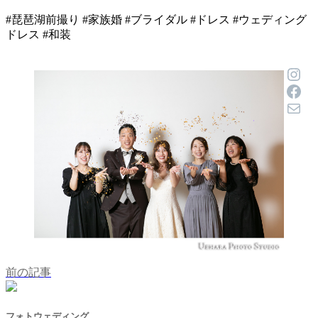
#琵琶湖前撮り #家族婚 #ブライダル #ドレス #ウェディング
ドレス #和装
Inst
Face
メール
前の記事
フォトウェディング