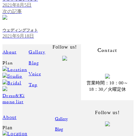
2021年8月5日
次の記事
ウェディングフォト
2021年9月18日
Follow us!
Contact
About
Gallery
Plan
Blog
Location
Voice
Studio
Bridal
営業時間：10：00～
Top
18：30／火曜定休
Dress&Ki
mono list
Follow us!
About
Gallery
Plan
Blog
Location