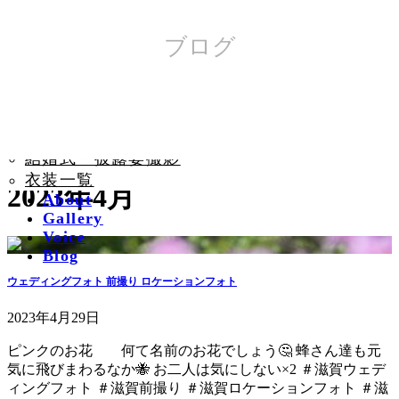
コ
ナ
ブログ
ン
ビ
Plan
テ
ゲ
前撮りロケーション撮
ン
ー
ツ
シ
影
へ
ョ
前撮りスタジオ撮影
ス
ン
結婚式・披露宴撮影
キ
に
衣装一覧
ッ
移
2023年4月
About
プ
動
Gallery
Voice
Blog
ウェディングフォト 前撮り ロケーションフォト
2023年4月29日
ピンクのお花 何て名前のお花でしょう🤔 蜂さん達も元
気に飛びまわるなか🐝 お二人は気にしない×2 ＃滋賀ウェデ
ィングフォト ＃滋賀前撮り ＃滋賀ロケーションフォト ＃滋