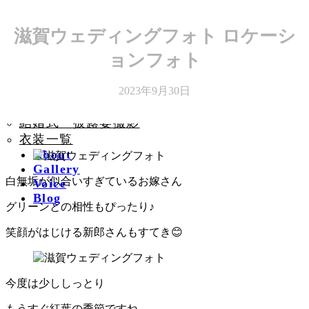
コ
ナ
滋賀ウェディングフォト ロケーシ
ン
ビ
ョンフォト
Plan
テ
ゲ
前撮りロケーション撮
ン
ー
ツ
シ
影
2023年9月30日
へ
ョ
前撮りスタジオ撮影
ス
ン
結婚式・披露宴撮影
キ
に
衣装一覧
ッ
移
About
プ
動
Gallery
白無垢が似合いすぎているお嫁さん
Voice
Blog
グリーンとの相性もぴったり♪
笑顔がはじける新郎さんもすてき😊
今度は少ししっとり
もうすぐ紅葉の季節ですね